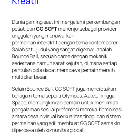
Kreatif
Dunia gaming saat ini mengalami perkembangan
pesat, dan
GG SOFT
menonjol sebagai provider
unggulan yang menawarkan
permainan interaktif dengan tema kontemporer.
Salah satu judul yang sangat digemari adalah
Bounce Ball
, sebuah game dengan mekanik
sederhana namun sarat kejutan, di mana setiap
pantulan bola dapat membawa pemain meraih
multiplier besar.
Selain Bounce Ball, GG SOFT juga menciptakan
beragam tema seperti Olympus, Aztec, hingga
Space, memungkinkan pemain untuk menikmati
pengalaman sesuai preferensi mereka. Kombinasi
antara desain visual berkualitas tinggi dan sistem
permainan yang adil membuat GG SOFT semakin
dipercaya oleh komunitas global.