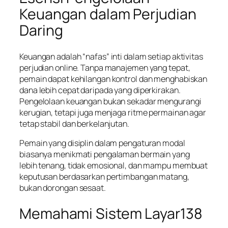
Keuangan dalam Perjudian
Daring
Keuangan adalah “nafas” inti dalam setiap aktivitas
perjudian online. Tanpa manajemen yang tepat,
pemain dapat kehilangan kontrol dan menghabiskan
dana lebih cepat daripada yang diperkirakan.
Pengelolaan keuangan bukan sekadar mengurangi
kerugian, tetapi juga menjaga ritme permainan agar
tetap stabil dan berkelanjutan.
Pemain yang disiplin dalam pengaturan modal
biasanya menikmati pengalaman bermain yang
lebih tenang, tidak emosional, dan mampu membuat
keputusan berdasarkan pertimbangan matang,
bukan dorongan sesaat.
Memahami Sistem Layar138