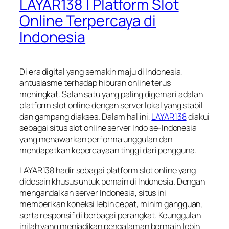
LAYAR138 | Platform Slot
Online Terpercaya di
Indonesia
Di era digital yang semakin maju di Indonesia,
antusiasme terhadap hiburan online terus
meningkat. Salah satu yang paling digemari adalah
platform slot online dengan server lokal yang stabil
dan gampang diakses. Dalam hal ini,
LAYAR138
diakui
sebagai situs slot online server Indo se-Indonesia
yang menawarkan performa unggulan dan
mendapatkan kepercayaan tinggi dari pengguna.
LAYAR138 hadir sebagai platform slot online yang
didesain khusus untuk pemain di Indonesia. Dengan
mengandalkan server Indonesia, situs ini
memberikan koneksi lebih cepat, minim gangguan,
serta responsif di berbagai perangkat. Keunggulan
inilah yang menjadikan pengalaman bermain lebih