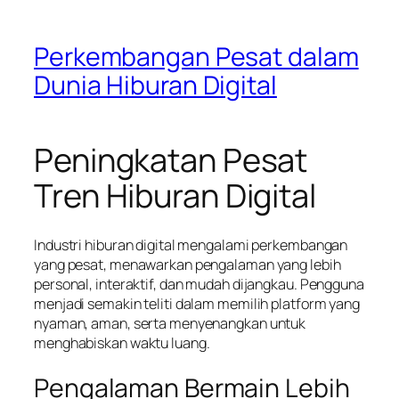
Perkembangan Pesat dalam
Dunia Hiburan Digital
Peningkatan Pesat
Tren Hiburan Digital
Industri hiburan digital mengalami perkembangan
yang pesat, menawarkan pengalaman yang lebih
personal, interaktif, dan mudah dijangkau. Pengguna
menjadi semakin teliti dalam memilih platform yang
nyaman, aman, serta menyenangkan untuk
menghabiskan waktu luang.
Pengalaman Bermain Lebih