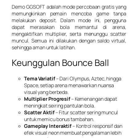
Demo GGSOFT adalah mode percobaan gratis yang
memungkinkan pemain mencoba game tanpa
melakukan deposit. Dalam mode ini, pengguna
dapat merasakan bola memantul di arena,
mengaktifkan multiplier, serta menunggu scatter
muncul. Semua ini dilakukan dengan saldo virtual,
sehingga aman untuk latihan.
Keunggulan Bounce Ball
Tema Variatif
– Dari Olympus, Aztec, hingga
Space, setiap arena menawarkan nuansa
visual yang berbeda.
Multiplier Progresif
– Kemenangan dapat
meningkat seiring pantulan bola.
Scatter Aktif
– Fitur scatter sering muncul
untuk memicu bonus tambahan.
Gameplay Interaktif
– Kontrol responsif dan
efek visual neon membuat pengalaman lebih