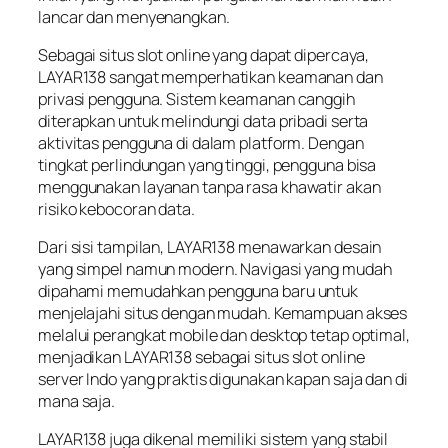
lancar dan menyenangkan.
Sebagai situs slot online yang dapat dipercaya,
LAYAR138 sangat memperhatikan keamanan dan
privasi pengguna. Sistem keamanan canggih
diterapkan untuk melindungi data pribadi serta
aktivitas pengguna di dalam platform. Dengan
tingkat perlindungan yang tinggi, pengguna bisa
menggunakan layanan tanpa rasa khawatir akan
risiko kebocoran data.
Dari sisi tampilan, LAYAR138 menawarkan desain
yang simpel namun modern. Navigasi yang mudah
dipahami memudahkan pengguna baru untuk
menjelajahi situs dengan mudah. Kemampuan akses
melalui perangkat mobile dan desktop tetap optimal,
menjadikan LAYAR138 sebagai situs slot online
server Indo yang praktis digunakan kapan saja dan di
mana saja.
LAYAR138 juga dikenal memiliki sistem yang stabil