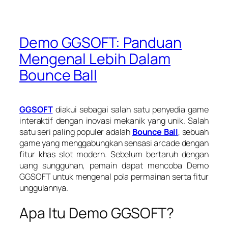
Demo GGSOFT: Panduan
Mengenal Lebih Dalam
Bounce Ball
GGSOFT
diakui sebagai salah satu penyedia game
interaktif dengan inovasi mekanik yang unik. Salah
satu seri paling populer adalah
Bounce Ball
, sebuah
game yang menggabungkan sensasi arcade dengan
fitur khas slot modern. Sebelum bertaruh dengan
uang sungguhan, pemain dapat mencoba
Demo
GGSOFT
untuk mengenal pola permainan serta fitur
unggulannya.
Apa Itu Demo GGSOFT?